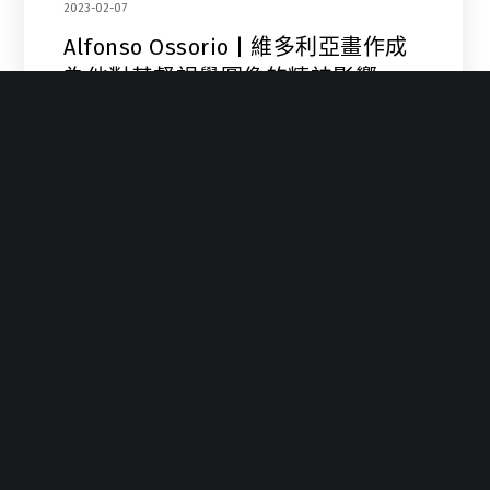
2023-02-07
Alfonso Ossorio | 維多利亞畫作成
為他對基督視覺圖像的精神影響
｢可以說是持續對宗教所涵蓋的問題感興趣，例如出生、
死亡、性—…
1
2
3
…
6
驕陽基金會