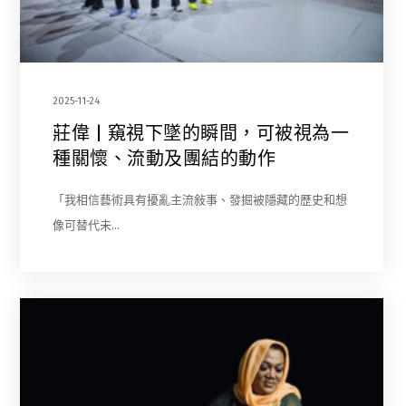
2025-11-24
莊偉 | 窺視下墜的瞬間，可被視為一
種關懷、流動及團結的動作
「我相信藝術具有擾亂主流敍事、發掘被隱藏的歷史和想
像可替代未…