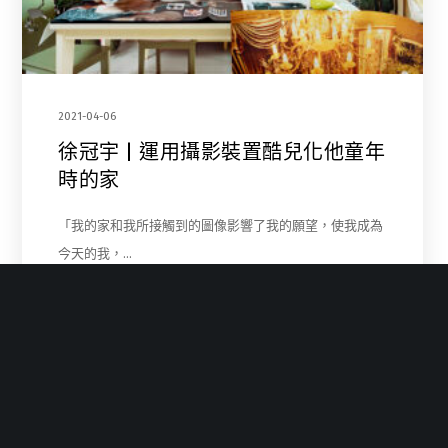
2021-04-06
徐冠宇 | 運用攝影裝置酷兒化他童年
時的家
「我的家和我所接觸到的圖像影響了我的願望，使我成為
今天的我，…
1
…
5
6
7
8
9