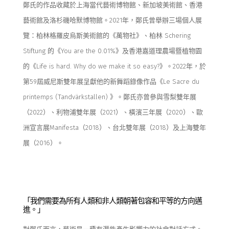
鄭氏的作品收藏於上海當代藝術博物館、
新
加坡美術館、
香
港
藝
術館
及
洛杉磯哈默博物館
。
2021
年，鄭氏
曾
舉辦三場個人展
覽：柏林
格羅皮烏斯美術館
的
《
萬物社
》
、
柏林
Schering
Stiftung
的
《
You are the 0.01%
》
及
香港
嘉道理農場暨植物園
的
《
Life is hard. Why do we make it so easy?
》
。
2022
年，於
第
59
屆威尼斯雙年
展呈獻他的新舞蹈
錄像
作品
《
Le Sacre du
printemps (Tandvärkstallen)
》
。鄭氏亦
曾
參與
雪梨
雙年
展
（
2022
）
、
利物浦雙年展
（
2021
）、
橫濱三年展
（
2020
）、
歐
洲宣言展
Manifesta
（
2018
）、台北雙年
展
（
2018
）及上海雙年
展（
2016
）。
「
我們需要
為所有人類和非人類
朝著包容和平等的方向邁
進
。
」