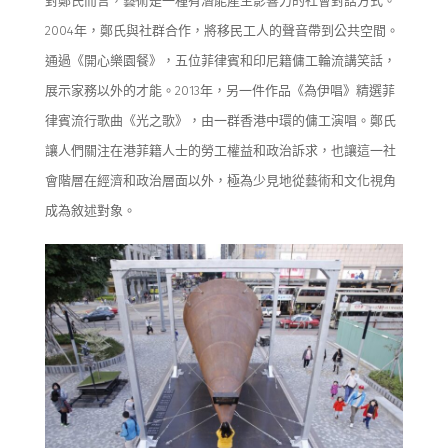
對鄭氏而言，藝術是一種
有潛
能
產生影響
力
的
社會對話
方式
。
2004
年，
鄭氏
與
社群合作，將
移民工
人
的聲音帶到公共空間。
通過
《開心樂園餐》
，
五位菲律賓和印尼籍
傭工
輪流
講笑話，
展示
家務
以
外的才能
。
2013
年，
另一件
作品
《為伊唱》
精選
菲
律賓流行歌曲《光之歌》
，由
一群
香港中環
的
傭工
演唱
。
鄭氏
讓人們關注在港菲籍人士的勞工權益和政治訴求，也讓這
一
社
會階層在經濟和政治層面以外，極為少見地從藝術和文化視角
成為敘述對象。