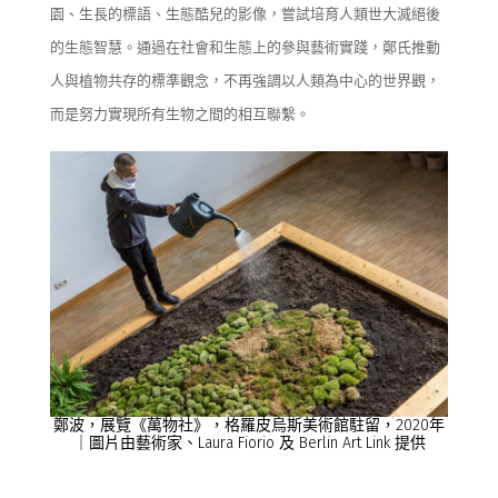
園、生長的標語、生態酷兒的影像，嘗試培育人類世大滅絕後
的生態智慧
。
通過在社會和生態上
的
參與藝術實踐，鄭
氏
推動
人與植物共存的標準觀念，不再強調以人
類
為
中心
的世界觀，
而是努力實現所有生物之間的相互聯繫。
鄭波，
展覽
《
萬物
社
》
，
格羅皮烏斯
美術館駐留
，
2020
年
｜圖片由藝術家
、
Laura Fiorio
及
Berlin Art Link
提供