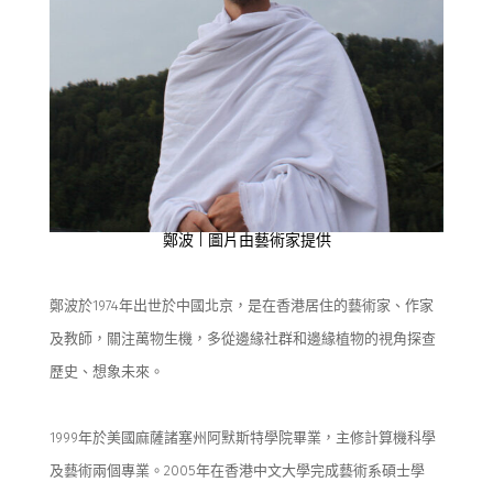
鄭波
|
圖片由藝術家提供
鄭波於
1974
年出世於中
國北京，是
在
香港
居住
的
藝術家
、
作家
及教師，
關注萬物生機，多從邊緣
社
群和邊緣植物的視角探查
歷史、想象未來
。
1999
年
於
美國麻薩諸塞州阿默斯特學院
畢業，
主修計算機科學
及
藝術兩個專業
。
2005
年
在香港中文大學
完成
藝術
系碩士學