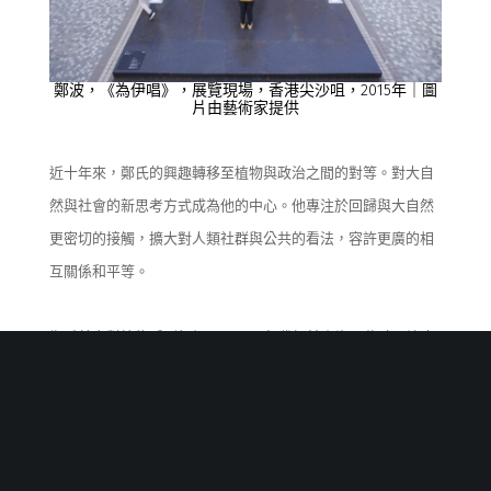
鄭
波，
《為伊唱》
，
展覽現場，香港尖沙咀，
2015
年｜圖
片由藝術家提供
近十年來，鄭
氏
的
興趣
轉
移至
植物與政治之間的
對等
。
對
大
自
然
與
社會的新
思考
方式
成為
他
的
中心
。他專注於回歸與
大
自然
更密切的接觸，擴大對人類社
群與
公
共
的看法，
容
許更
廣
的相
互關係和平等。
鄭
氏
首次對植物感到興趣是
，
2
010
年代初
於
上海居住時
，
注意
到在西岸前
的
上海水泥廠
原址
野
草繁衍生息。
當時，鄭
氏的
大
部分藝術是
在
探
討
平等和少數
群體被
邊緣化的政治理念。
看著
雜草，他開始思考人類如何將所有其他形式的生命推向邊緣，
儘管人類僅佔地球生物量的
百分之
0.01
。