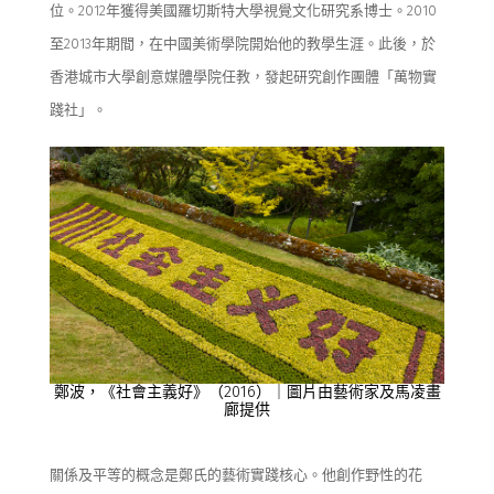
位。
2012
年
獲得
美國羅切斯特大學視覺文化研究
系
博士
。
2010
至
2013
年期間，
在中國美術學院
開始他的教學生涯
。
此後
，於
香港城市大學創意媒體學院任教，發起研究創作團體「萬物實
踐社」。
鄭波
，《社會主義好》（
2016
）｜圖片由藝術家及
馬凌畫
廊提供
關係及平等
的
概念
是
鄭
氏
的
藝術
實踐核心。
他創作
野性的花