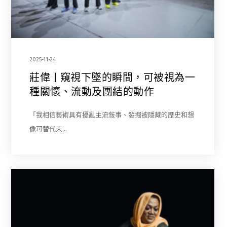
2025-11-24
莊偉 | 窺視下墜的瞬間，可被視為一
種關懷、流動及團結的動作
「我相信藝術具有擾亂主流敍事、發掘被隱藏的歷史和想
像可替代未…