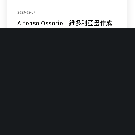
2023-02-07
Alfonso Ossorio | 維多利亞畫作成
為他對基督視覺圖像的精神影響
｢可以說是持續對宗教所涵蓋的問題感興趣，例如出生、
死亡、性—…
1
2
3
…
6