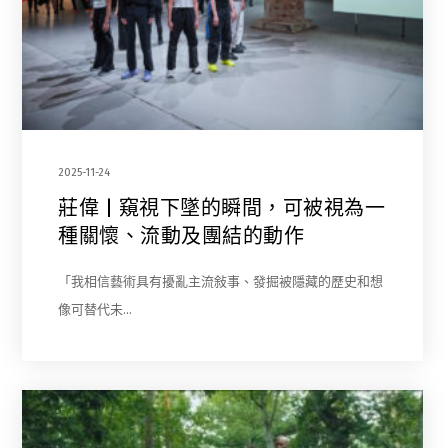
2025-11-24
莊偉 | 窺視下墜的瞬間，可被視為一
種關懷、流動及團結的動作
「我相信藝術具有擾亂主流敍事、發掘被隱藏的歷史和想
像可替代未…