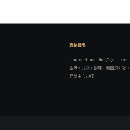
聯絡驕陽
sunpridefoundation@gmail.com
香港，九龍，觀塘，鴻圖道九號
建業中心20樓